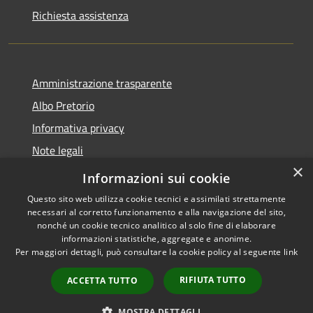
Richiesta assistenza
Amministrazione trasparente
Albo Pretorio
Informativa privacy
Note legali
×
Dichiarazione di accessibilità
Informazioni sui cookie
Questo sito web utilizza cookie tecnici e assimilati strettamente
necessari al corretto funzionamento e alla navigazione del sito,
nonché un cookie tecnico analitico al solo fine di elaborare
informazioni statistiche, aggregate e anonime.
RSS
Copyright © 2026 • Comune di
Per maggiori dettagli, può consultare la cookie policy al seguente
link
Accessibilità
Fagnano Castello • Powered by
Privacy
Municipium
Accesso
•
RIFIUTA TUTTO
ACCETTA TUTTO
Cookie
redazione
Mappa del sito
MOSTRA DETTAGLI