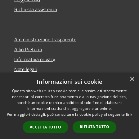
Richiesta assistenza
Amministrazione trasparente
Albo Pretorio
Informativa privacy
Note legali
×
Dichiarazione di accessibilità
Informazioni sui cookie
Questo sito web utilizza cookie tecnici e assimilati strettamente
necessari al corretto funzionamento e alla navigazione del sito,
nonché un cookie tecnico analitico al solo fine di elaborare
informazioni statistiche, aggregate e anonime.
RSS
Copyright © 2026 • Comune di
Per maggiori dettagli, può consultare la cookie policy al seguente
link
Accessibilità
Fagnano Castello • Powered by
Privacy
Municipium
Accesso
•
RIFIUTA TUTTO
ACCETTA TUTTO
Cookie
redazione