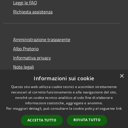
Leggi le FAQ
Richiesta assistenza
Amministrazione trasparente
Albo Pretorio
Informativa privacy
Note legali
×
Dichiarazione di accessibilità
Informazioni sui cookie
Questo sito web utilizza cookie tecnici e assimilati strettamente
necessari al corretto funzionamento e alla navigazione del sito,
nonché un cookie tecnico analitico al solo fine di elaborare
informazioni statistiche, aggregate e anonime.
RSS
Copyright © 2026 • Comune di
Per maggiori dettagli, può consultare la cookie policy al seguente
link
Accessibilità
Fagnano Castello • Powered by
Privacy
Municipium
Accesso
•
RIFIUTA TUTTO
ACCETTA TUTTO
Cookie
redazione