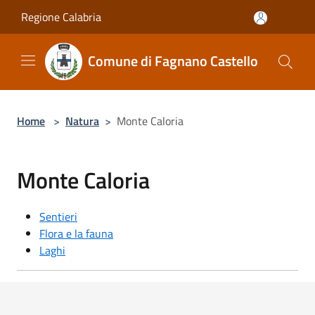
Salta al contenuto principale
Regione Calabria
Comune di Fagnano Castello
Home
>
Natura
>
Monte Caloria
Monte Caloria
Sentieri
Flora e la fauna
Laghi