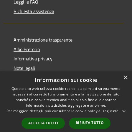
Leggi le FAQ
Richiesta assistenza
Amministrazione trasparente
Albo Pretorio
Informativa privacy
Note legali
×
Dichiarazione di accessibilità
Informazioni sui cookie
Questo sito web utilizza cookie tecnici e assimilati strettamente
necessari al corretto funzionamento e alla navigazione del sito,
nonché un cookie tecnico analitico al solo fine di elaborare
informazioni statistiche, aggregate e anonime.
RSS
Copyright © 2026 • Comune di
Per maggiori dettagli, può consultare la cookie policy al seguente
link
Accessibilità
Fagnano Castello • Powered by
Privacy
Municipium
Accesso
•
RIFIUTA TUTTO
ACCETTA TUTTO
Cookie
redazione