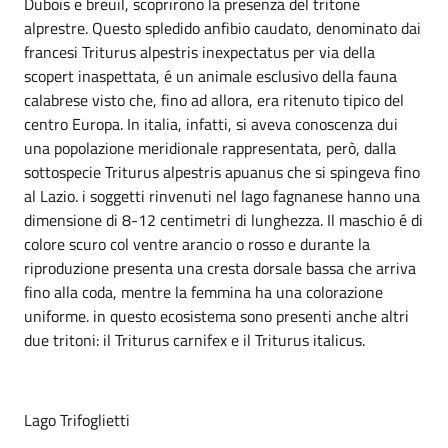
Dubois e breuil, scoprirono la presenza del tritone
alprestre. Questo spledido anfibio caudato, denominato dai
francesi Triturus alpestris inexpectatus per via della
scopert inaspettata, é un animale esclusivo della fauna
calabrese visto che, fino ad allora, era ritenuto tipico del
centro Europa. In italia, infatti, si aveva conoscenza dui
una popolazione meridionale rappresentata, però, dalla
sottospecie Triturus alpestris apuanus che si spingeva fino
al Lazio. i soggetti rinvenuti nel lago fagnanese hanno una
dimensione di 8-12 centimetri di lunghezza. Il maschio é di
colore scuro col ventre arancio o rosso e durante la
riproduzione presenta una cresta dorsale bassa che arriva
fino alla coda, mentre la femmina ha una colorazione
uniforme. in questo ecosistema sono presenti anche altri
due tritoni: il Triturus carnifex e il Triturus italicus.
Lago Trifoglietti