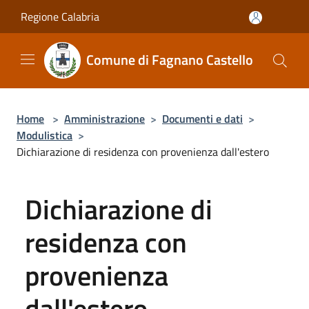
Salta al contenuto principale
Regione Calabria
Comune di Fagnano Castello
Home
>
Amministrazione
>
Documenti e dati
>
Modulistica
>
Dichiarazione di residenza con provenienza dall'estero
Dichiarazione di
residenza con
provenienza
dall'estero