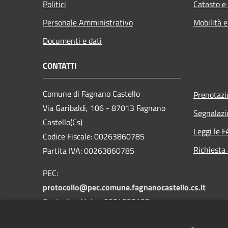
Politici
Catasto e
Personale Amministrativo
Mobilità e
Documenti e dati
CONTATTI
Comune di Fagnano Castello
Prenotaz
Via Garibaldi, 106 - 87013 Fagnano
Segnalazi
Castello(Cs)
Leggi le 
Codice Fiscale: 00263860785
Richiesta
Partita IVA: 00263860785
PEC:
protocollo@pec.comune.fagnanocastello.cs.it
Centralino Unico: 0984525105
Fax: 0984525105