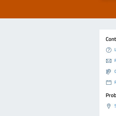
Cont
Prob