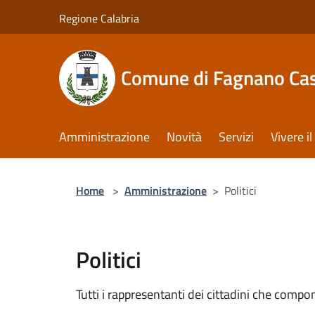
Salta al contenuto principale
Regione Calabria
Comune di Fagnano Cas
Amministrazione
Novità
Servizi
Vivere 
Home
>
Amministrazione
>
Politici
Politici
Tutti i rappresentanti dei cittadini che compo