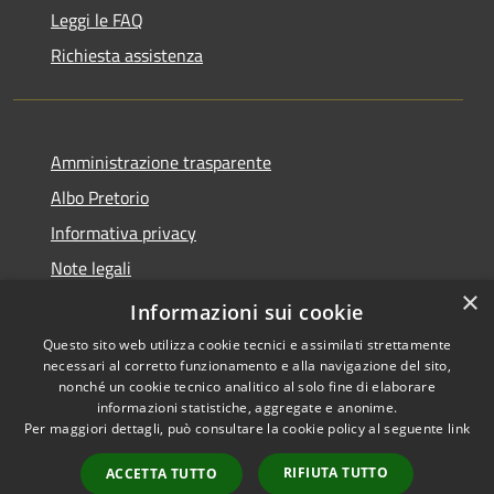
Leggi le FAQ
Richiesta assistenza
Amministrazione trasparente
Albo Pretorio
Informativa privacy
Note legali
×
Dichiarazione di accessibilità
Informazioni sui cookie
Questo sito web utilizza cookie tecnici e assimilati strettamente
necessari al corretto funzionamento e alla navigazione del sito,
nonché un cookie tecnico analitico al solo fine di elaborare
informazioni statistiche, aggregate e anonime.
RSS
Copyright © 2026 • Comune di
Per maggiori dettagli, può consultare la cookie policy al seguente
link
Accessibilità
Fagnano Castello • Powered by
Privacy
Municipium
Accesso
•
RIFIUTA TUTTO
ACCETTA TUTTO
Cookie