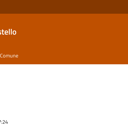
tello
il Comune
7:24