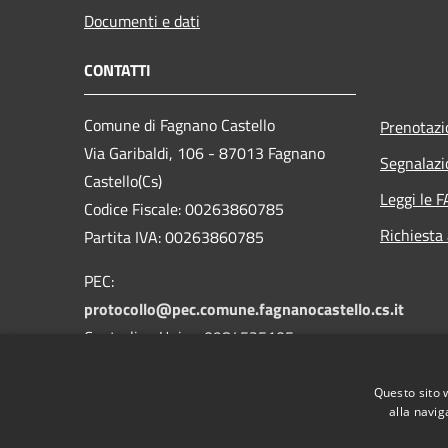
Documenti e dati
CONTATTI
Comune di Fagnano Castello
Prenotaz
Via Garibaldi, 106 - 87013 Fagnano
Segnalazi
Castello(Cs)
Leggi le 
Codice Fiscale: 00263860785
Richiesta
Partita IVA: 00263860785
PEC:
protocollo@pec.comune.fagnanocastello.cs.it
Centralino Unico: 0984525105
Fax: 0984525105
Questo sito 
alla navig