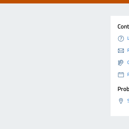
Cont
Prob