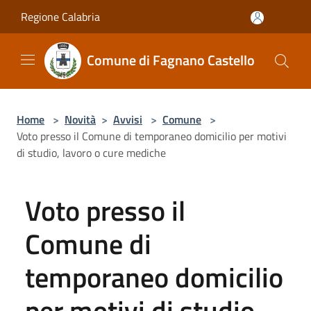
Salta al contenuto principale
Regione Calabria
Comune di Fagnano Castello
Home
>
Novità
>
Avvisi
>
Comune
>
Voto presso il Comune di temporaneo domicilio per motivi
di studio, lavoro o cure mediche
Voto presso il
Comune di
temporaneo domicilio
per motivi di studio,