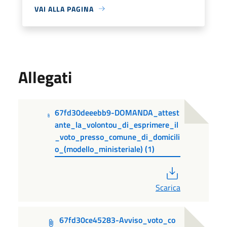
VAI ALLA PAGINA
Allegati
67fd30deeebb9-DOMANDA_attest
ante_la_volontou_di_esprimere_il
_voto_presso_comune_di_domicili
o_(modello_ministeriale) (1)
PDF
Scarica
67fd30ce45283-Avviso_voto_co