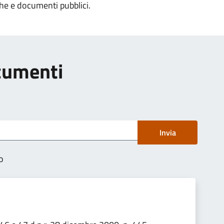
che e documenti pubblici.
ocumenti
Invia
o