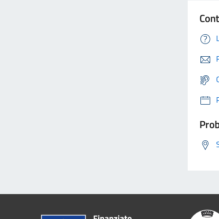
Cont
Prob