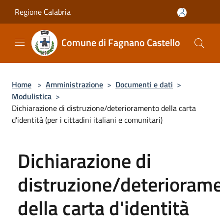
Salta al contenuto principale
Regione Calabria
Comune di Fagnano Castello
Home
>
Amministrazione
>
Documenti e dati
>
Modulistica
>
Dichiarazione di distruzione/deterioramento della carta
d'identità (per i cittadini italiani e comunitari)
Dichiarazione di
distruzione/deterioram
della carta d'identità