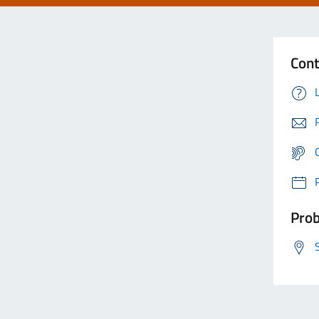
Cont
Prob