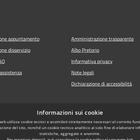
ione appuntamento
Amministrazione trasparente
one disservizio
Albo Pretorio
FAQ
Informativa privacy
 assistenza
Note legali
Dichiarazione di accessibilità
Informazioni sui cookie
web utilizza cookie tecnici e assimilati strettamente necessari al corretto fu
azione del sito, nonché un cookie tecnico analitico al solo fine di elaborare i
statistiche, aggregate e anonime.
Per maggiori dettagli, può consultare la cookie policy al seguente
link