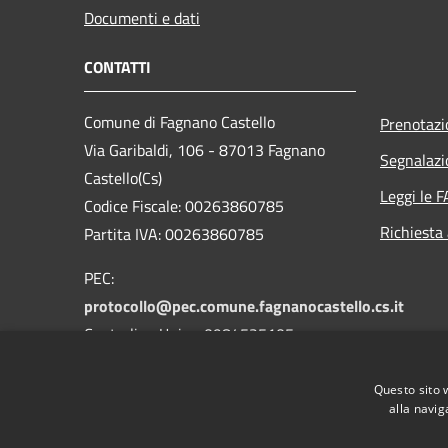
Documenti e dati
CONTATTI
Comune di Fagnano Castello
Prenotaz
Via Garibaldi, 106 - 87013 Fagnano
Segnalazi
Castello(Cs)
Leggi le 
Codice Fiscale: 00263860785
Richiesta
Partita IVA: 00263860785
PEC:
protocollo@pec.comune.fagnanocastello.cs.it
Centralino Unico: 0984525105
Fax: 0984525105
Questo sito 
alla navig