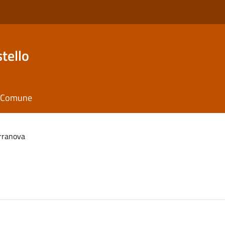
tello
il Comune
rranova