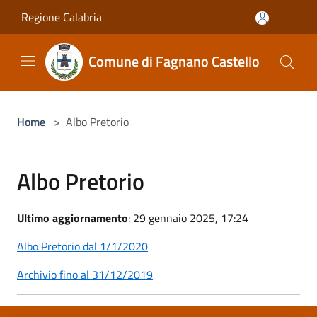
Salta al contenuto principale
Regione Calabria
Comune di Fagnano Castello
Home
>
Albo Pretorio
Albo Pretorio
Ultimo aggiornamento
: 29 gennaio 2025, 17:24
Albo Pretorio dal 1/1/2020
Archivio fino al 31/12/2019